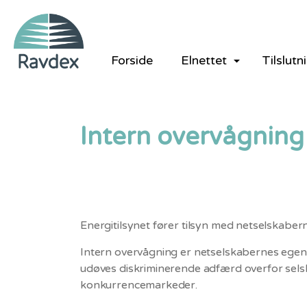
Forside
Elnettet
Tilslutn
Intern overvågning
Energitilsynet fører tilsyn med netselskaber
Intern overvågning er netselskabernes egen k
udøves diskriminerende adfærd overfor selsk
konkurrencemarkeder.