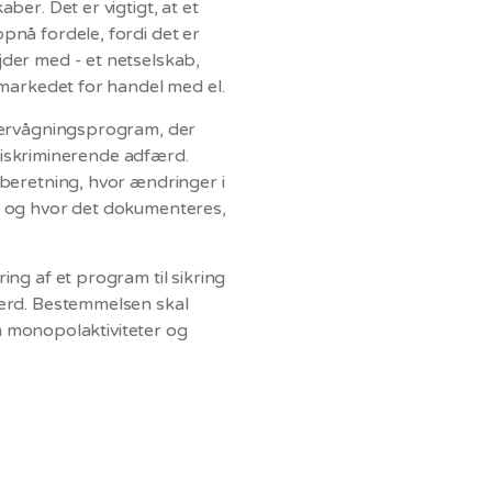
er. Det er vigtigt, at et
nå fordele, fordi det er
der med - et netselskab,
 markedet for handel med el.
vervågningsprogram, der
-diskriminerende adfærd.
beretning, hvor ændringer i
, og hvor det dokumenteres,
ng af et program til sikring
ærd
. Bestemmelsen skal
em monopolaktiviteter og