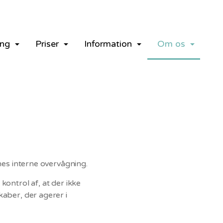
Gå til indhold
ing
Priser
Information
Om os
nes interne overvågning.
ontrol af, at der ikke
aber, der agerer i