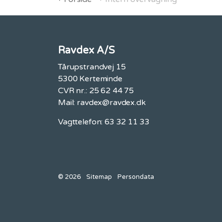
Ravdex A/S
Tårupstrandvej 15
5300 Kerteminde
CVR nr.: 25 62 44 75
Mail:
ravdex@ravdex.dk
Vagttelefon: 63 32 11 33
© 2026
Sitemap
Persondata