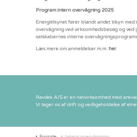
Program intern overvågning 2025
Energitilsynet fører blandt andet tilsyn med
overvågning ved virksomhedsbesøg og ved
selskabernes interne overvågningsprogramm
Læs mere om anmeldelser m.m.
her
.
Ravdex A/S er en netvirksomhed med ansvar 
Vi tager os af drift og vedligeholdelse af eln
Forside
Intern overvågning