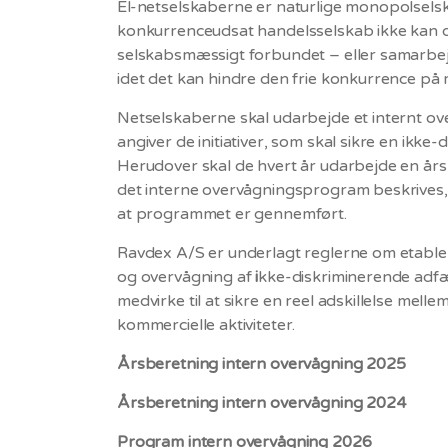
El-netselskaberne er naturlige monopolselskab
konkurrenceudsat handelsselskab ikke kan op
selskabsmæssigt forbundet – eller samarbej
idet det kan hindre den frie konkurrence på
Netselskaberne skal udarbejde et internt o
angiver de initiativer, som skal sikre en ikke
Herudover skal de hvert år udarbejde en års
det interne overvågningsprogram beskrives
at programmet er gennemført.
Ravdex A/S er underlagt reglerne om etableri
og overvågning af
i
kke-diskriminerende adf
medvirke til at sikre en reel adskillelse mell
kommercielle aktiviteter.
Årsberetning intern overvågning 2025
Årsberetning intern overvågning 2024
Program intern overvågning 2026